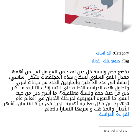
Category:
الدراسات
Tag:
جيوبوليتك الأديان
يخضع حجم ونسبة كل دين لعدد من العوامل لعل من أهمها
معدل النمو السنوي لسكان هذه المجتمعات بشكل أساسي،
إضافة الى عدد الداخلين والخارجين الجدد من ديانات اخري.
وتحاول هذه الدراسة الإجابة على التساؤلات التالية: ما أكبر
دين من حيث حجم ونسبة معتنقيه؟، ما أسرع دين من حيث
النمو، ما الصورة التوزيعية لخريطة الأديان في العالم عام
2050م؟. من خلال معالجة أهمية الدين في حياة الانسان، أشهر
الأديان والمذاهب وأسرعها انتشاراً بالعالم.
لقراءة الدراسة
مراجعات (0)