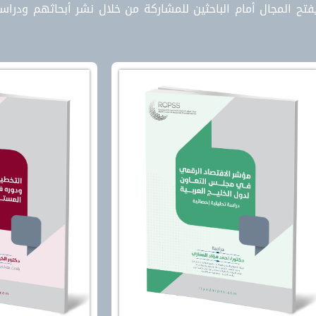
ح المجال أمام الباحثين للمشاركة من خلال نشر أبحاثهم ودراسات
يجي ودوره
تطور آليات الدبلوماسية
ستقبل
السعودية في دعم القضية
الفلسطينية
راتيجي سمة
حقيق الريادة
تقدم هذه الدراسة رصداً لتطور آليات
 تتناول هذه
الدبلوماسية السعودية في دعم القضية
هجيات علمية
الفلسطينية كالتزام سعودي ثابت تجاه
سات التنمية
القضايا العربية والإسلامية؛ حيث توثق
ة، حيث تحول
انتقال الدبلوماسية السعودية عبر العقود
أداة محورية
من الدعم التقليدي إلى مبادرات متعددة
 نحو تحقيق
الأبعاد شملت السياسة، والاقتصاد،
ن خلال تحديد
والنواحي الإنسانية، مع الاعتماد على
ة الداخلية
القنوات الدبلوماسية المتعددة والمنصات
ارد المتاحة،
الدولية بالرغم من تغير موازين القوى
بة السريعة
الإقليمية والدولية.