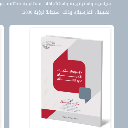
سياسية واستراتيجية واستشرافات مستقبلية مختلفة. ويفت
الصينية، الفارسية)، وذلك استجابة لرؤية 2030.
ر الاقتصاد الرقمي في
التخطيط الاسترات
دول الخليج
في صناعة الم
تصاعد أهمية التحول الرقمي
أصبح التخطيط الاست
رك أساسي للتنمية الاقتصادية
العصر لدوره الكبير في ت
ستدامة، ترصد هذه الدراسة الزخم
وصناعة المستقبل، لذلك
لحوظ في تبني التقنيات الرقمية
الدراسة أهمية تبني من
ديثة بدول الخليج العربية، بما
واستشرافية في رسم سيا
كس إيجاباً على معدلات النمو
لكافة القطاعات الحيوي
قتصادي الخليجي، وخلق فرص عمل
التخطيط الاستراتيجي ل
دة، وتعزيز كفاءة الخدمات
تقود المؤسسات والدول
كومية والقطاع الخاص. ومع ذلك،
أهدافها بعيدة المدى م
د الدراسة على تحديات متعلقة
الرؤية، وتحليل البيئ
كمة البيانات، والأمن السيبراني،
والخارجية، وتقييم المو
ج جميع شرائح المجتمعات في
بالإضافة إلى الاستجا