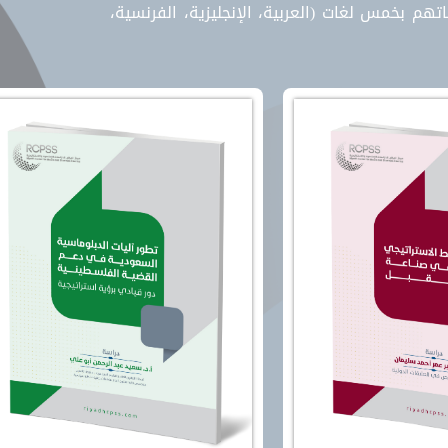
هم بخمس لغات (العربية، الإنجليزية، الفرنسية،