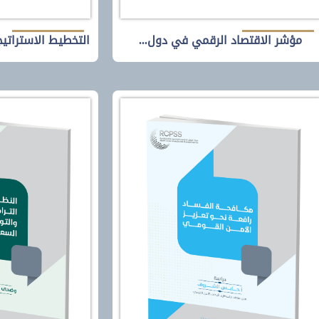
الية في ظل
لقراءة الدراسة
رعة.
مؤشر الاقتصاد الرقمي في دول...
التخطيط الاستراتي
 والتوافق
حماية الأطفال مجهولي
الهوية “المملكة نموذجا”
سعودية وفقاً
في ظل ارتباط التعامل مع فئة مجهولي
ة متناسبة مع
الهوية ضمن الإطار القانوني بأبعاد دينية
سة الولايات
وسياسية وأخرى ترتبط بأعراف المجتمع،
عاون متوافق
تتشعب نطاقات تقرير الحماية القانونية
لك عبر تبني
لمجهولي الهوية من خلال ما تقرره
ة تتمثل في
المواقف القانونية إزاء مختلف القضايا
لكة منذ تولى
التي ترتبط بهم؛ وعليه فقد توجه الباحث
 الملك سلمان
من خلال محاورها التي سيقوم
2015م.
بمناقشتها إلى التشريعات العربية في
كفالتها الحماية لهذه الفئة، وموقف