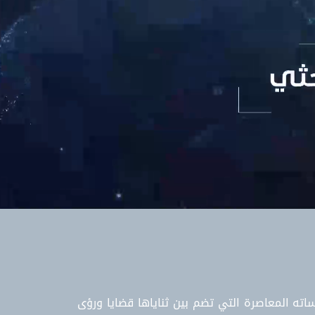
اته المعاصرة التي تضم بين ثناياها قضايا ورؤى