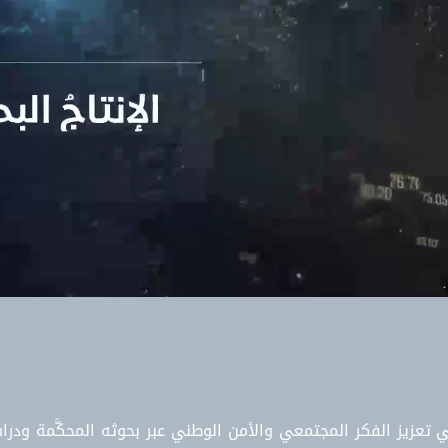
تعزيز الفكر المجتمعي والأمن الوطني عبر بحوثه المحكَّمة ودراس