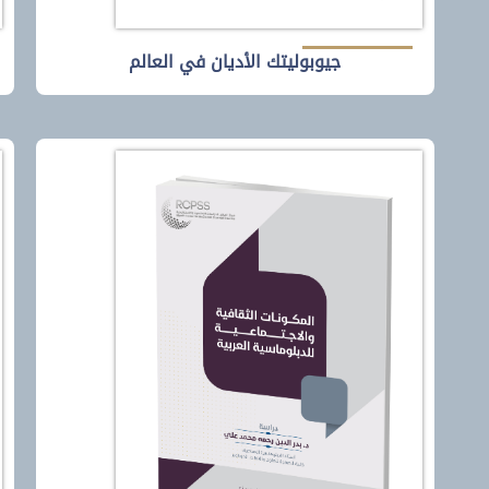
تصاد الرقمي.
للتحديات بمرونة وفع
ءة الدراسة
المتغيرات العالمية المتسا
لقراءة الدراسة
جيوبوليتك الأديان في العالم
افحة الفساد رافعة نحو
النظرية الترامبية
تعزيز الأمن القومي
السعودي
ى الدراسة إلى تحقيق جملة من
تعمل المملكة العربية ال
هداف؛ ولعل من أهمها: استكشاف
لرؤية دبلوماسية متطور
ر مكافحة الفساد على تعزيز الأمن
المرحلة الجديدة لسيا
ومي، وتسليط الضوء على مفهوم
المتحدة، وعلى تعزيز ت
ور الأمن القومي، والتعرف على
مع مصالح البلدين، وذ
ير الفساد على الأمن القومي،
سياسات خارجية وداخلي
خروج بجملة من النتائج والتوصيات
رؤية جديدة تبنتها المم
ي من خلالها يمكن معالجة الفساد
خادم الحرمين الشريفين
يز الأمن القومي.
بن عبدالعزيز السلطة في عام 
ءة الدراسة