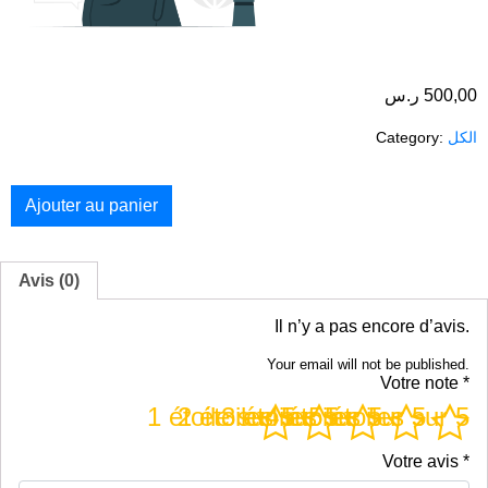
500,00
ر.س
الكل
Category:
Ajouter au panier
Avis (0)
Il n’y a pas encore d’avis.
Your email will not be published.
Votre note
*
1 étoile sur 5
2 étoiles sur 5
3 étoiles sur 5
4 étoiles sur 5
5 étoiles sur 5
Votre avis
*