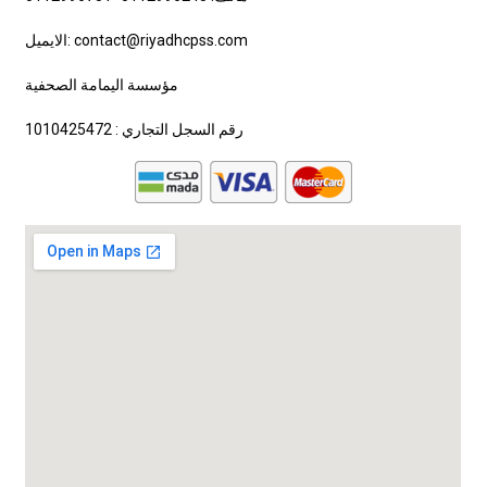
الايميل: contact@riyadhcpss.com
مؤسسة اليمامة الصحفية
رقم السجل التجاري : 1010425472