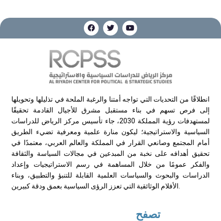
انطلاقًا من التحديات التي تواجه أمتنا والرغبة الملحة في تذليلها وتحويلها
إلى فرص تسهم في بناء مستقبل مشرق للأجيال القادمة تحقيقًا
لمستهدفات رؤية المملكة 2030، جاء تأسيس مركز الرياض للدراسات
السياسية والاستراتيجية؛ ليكون منارة علمية ومعرفية تضيء الطريق
أمام المجتمع وصانعي القرار في المملكة والعالم العربي، معتمدًا في
تحقيق أهدافه على نخبة من المبدعين في مجالات السياسة والثقافة
والفكر عمومًا من خلال المساهمة في رسم الاستراتيجيات وإعداد
الدراسات والبحوث والسياسات العلمية القابلة للتنبؤ والتطبيق، وبناء
الأفلام الوثائقية التي تعزز الرؤى السياسية بعمق ودقة كبيرين.
تصفح