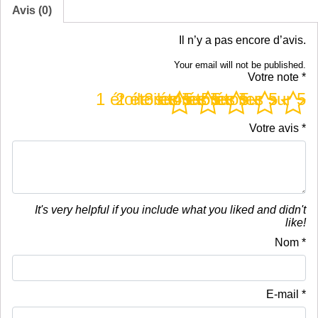
Avis (0)
Il n’y a pas encore d’avis.
Your email will not be published.
Votre note
*
1 étoile sur 5
2 étoiles sur 5
3 étoiles sur 5
4 étoiles sur 5
5 étoiles sur 5
Votre avis
*
It's very helpful if you include what you liked and didn't
like!
Nom
*
E-mail
*