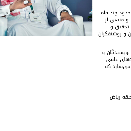
دود چند ماه
و منبعی از
 تحقیق و
ن و روشنفکران
نویسندگان و
ت‌های علمی
 می‌سازد که
طقه ریاض