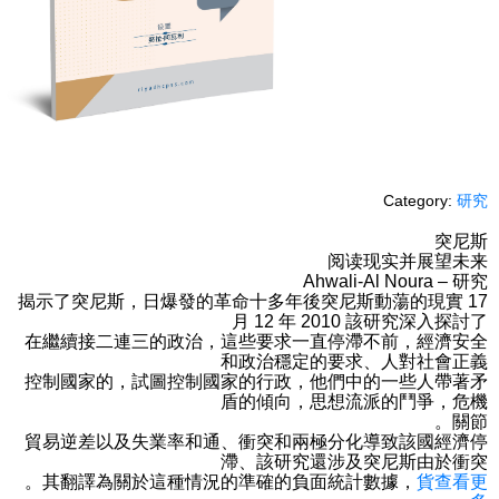
Category:
研究
突尼斯
阅读现实并展望未来
Ahwali-Al Noura – 研究
揭示了突尼斯，日爆發的革命十多年後突尼斯動蕩的現實 17
月 12 年 2010 該研究深入探討了
在繼續接二連三的政治，這些要求一直停滯不前，經濟安全
和政治穩定的要求、人對社會正義
控制國家的，試圖控制國家的行政，他們中的一些人帶著矛
盾的傾向，思想流派的鬥爭，危機
。關節
貿易逆差以及失業率和通、衝突和兩極分化導致該國經濟停
滯、該研究還涉及突尼斯由於衝突
。其翻譯為關於這種情況的準確的負面統計數據，
貨查看更