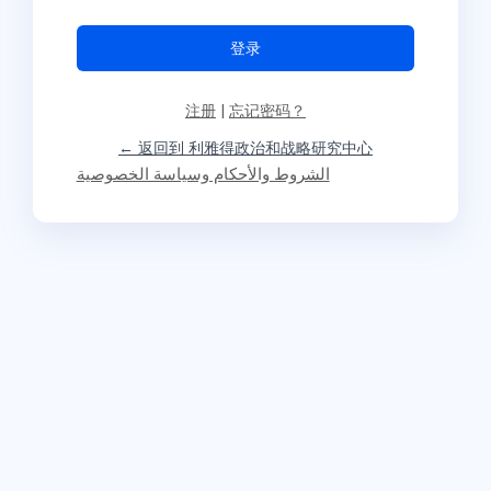
注册
|
忘记密码？
← 返回到 利雅得政治和战略研究中心
الشروط والأحكام وسياسة الخصوصية