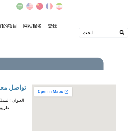
们的项目
网站报名
登錄
تواصل معن
العنوان : الممل
طريق الملك