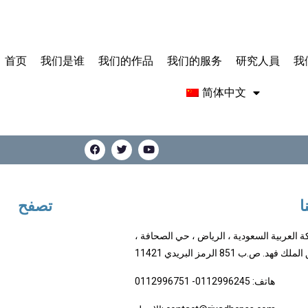
首页
我们是谁
我们的作品
我们的服务
研究人員
我
简体中文
ا
تصفح
كة العربية السعودية ، الرياض ، حي الصحافة ،
 فهد. ص.ب 851 الرمز البريدي 11421
هاتف: 0112996245- 0112996751