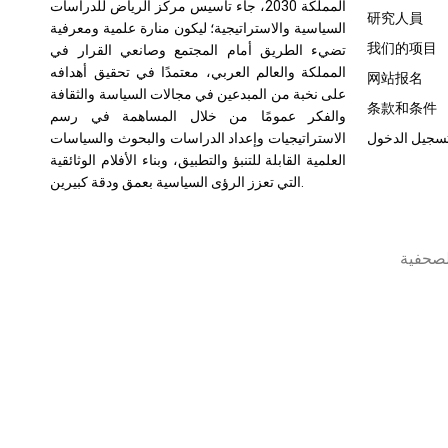
المملكة 2030، جاء تأسيس مركز الرياض للدراسات
研究人員
السياسية والاستراتيجية؛ ليكون منارة علمية ومعرفية
我们的项目
تضيء الطريق أمام المجتمع وصانعي القرار في
المملكة والعالم العربي، معتمدًا في تحقيق أهدافه
网站报名
على نخبة من المبدعين في مجالات السياسة والثقافة
条款和条件
والفكر عمومًا من خلال المساهمة في رسم
سجيل الدخول
الاستراتيجيات وإعداد الدراسات والبحوث والسياسات
العلمية القابلة للتنبؤ والتطبيق، وبناء الأفلام الوثائقية
التي تعزز الرؤى السياسية بعمق ودقة كبيرين.
لصحفية