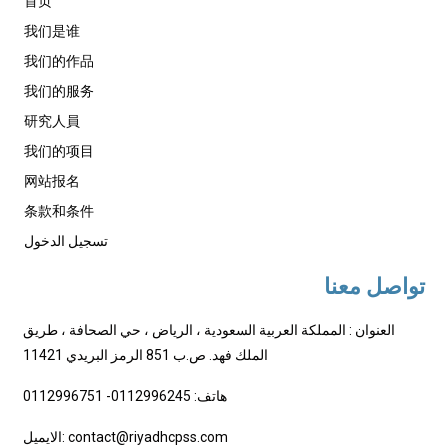
首页
我们是谁
我们的作品
我们的服务
研究人員
我们的项目
网站报名
条款和条件
تسجيل الدخول
تواصل معنا
العنوان : المملكة العربية السعودية ، الرياض ، حي الصحافة ، طريق
الملك فهد. ص.ب 851 الرمز البريدي 11421
هاتف: 0112996245- 0112996751
الايميل: contact@riyadhcpss.com