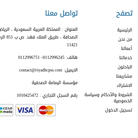
تصفح
تواصل معنا
العنوان : المملكة العربية السعودية ، الري
الرئيسية
الصحافة ، طري
من نحن
11421
أعمالنا
هاتف: 0112996245- 0112996751
خدماتنا
الباحثون
الايميل: contact@riyadhcpss.com
مشاريعنا
مؤسسة اليمامة الصحفية
الاشتراك
الشروط والأحكام وسياسة
رقم السجل التجاري : 1010425472
الخصوصية
تسجيل الدخول