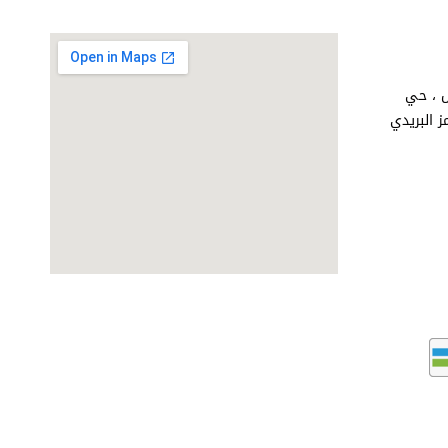
اض ، حي
ق الملك فهد. ص.ب 851 الرمز البريدي