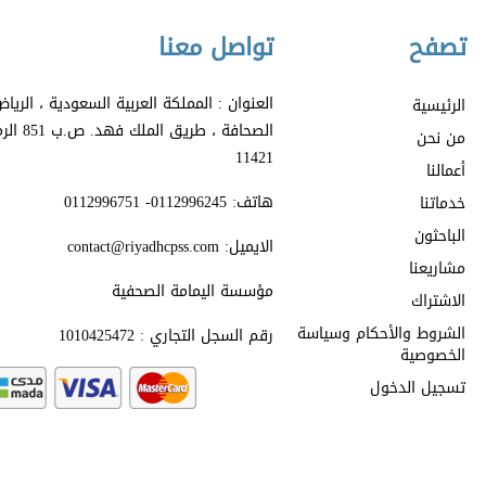
تصفح
تواصل معنا
العنوان : المملكة العربية السعودية ، الري
الرئيسية
الصحافة ، طري
من نحن
11421
أعمالنا
هاتف: 0112996245- 0112996751
خدماتنا
الباحثون
الايميل: contact@riyadhcpss.com
مشاريعنا
مؤسسة اليمامة الصحفية
الاشتراك
الشروط والأحكام وسياسة
رقم السجل التجاري : 1010425472
الخصوصية
تسجيل الدخول