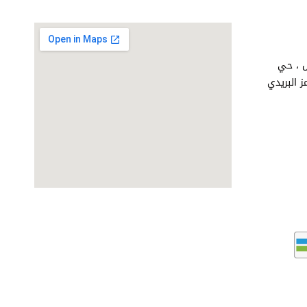
اض ، حي
ق الملك فهد. ص.ب 851 الرمز البريدي