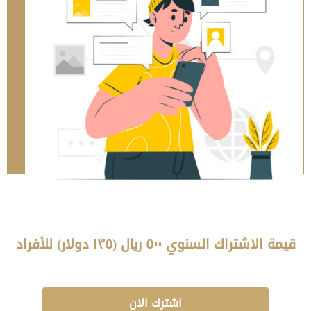
قيمة الاشتراك السنوي ٥٠٠ ريال (١٣٥ دولار) للأفراد
اشترك الان